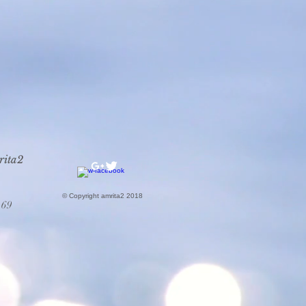
rita2
© Copyright amrita2 2018
069