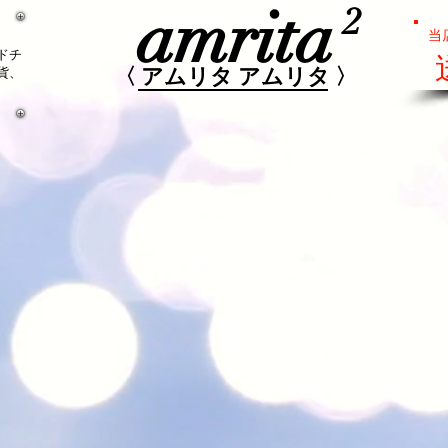
amrita
2
​
当
ドチ
​〈 アムリタ アムリタ 〉​
貨、